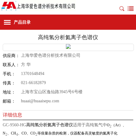
产品目录
高纯氢分析氦离子色谱仪
上海华爱色谱分析技术有限公司
供应商：
方 华
联系人：
13701648494
手机：
021-66182879
传真：
上海市宝山区逸仙路3945号6号楼
地址：
huaai@huaaisepu.com
邮箱：
详细信息
GC-9560-HG
高纯氢分析氦离子色谱仪
适用于高纯氢气中
O
（Ar）、
2
N
、CH
、CO、CO
等
痕量杂质的检测，仪器配备高灵敏度的氦离子化
2
4
2