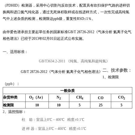
（PDHID）检测器，采用中心切割与反吹技术，配置具有吹扫保护气路的进样切
换阀和进口氦气纯化器，通过无死体积取样或在线进样方式，一次性完成高纯氢
气中
上述杂质的
检测，检测限达ppb级，重复性RSD≤1％。
由华爱色谱承担主要起草任务的国家标准GB/T 28726-2012《气体分析 氦离子化气
相色谱法》已经于2013年02月01日起正式公布实施。
一、适用标准：
GB/T3634.2-2011 《纯氢、高纯氢和超纯氢》
二、
技术参数：
GB/T 28726-2012《气体分析 氦离子化气相色谱法》
1、检测限
（ppb）：
一般杂质
杂货种类
O
（
Ar
）
N
CH
CO
CO
2
2
4
2
检
测限
10
10
5
25
5
2、温控指标：
柱 箱：室温上8℃－400℃ 精度±0.1℃
进 样 器：室温上8℃－400℃ 精度±0.1℃