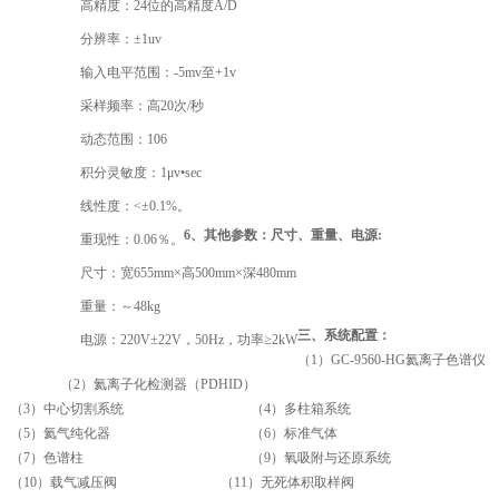
高精度：24位的高精度A/D
分辨率：±1uv
输入电平范围：-5mv至+1v
采样频率：高20次/秒
动态范围：106
积分灵敏度：1μv•sec
线性度：<±0.1%。
6、其他参数：尺寸、重量、电源:
重现性：0.06％。
尺寸：宽655mm×高500mm×深480mm
重量：～48kg
三、系统配置：
电源：220V±22V，50Hz，功率≥2kW
（1）GC-9560-HG氦离子色谱仪
（2）氦离子化检测器（PDHID）
（3）中心切割系统 （4）多柱箱系统
（5）氦气纯化器 （6）标准气体
（7）色谱柱 （9）氧吸附与还原系统
（10）载气减压阀 （11）无死体积取样阀