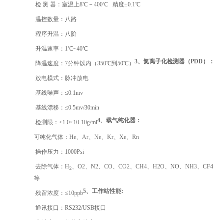
检 测 器：室温上8℃－400℃ 精度±0.1℃
温控数量：八路
程序升温：八阶
升温速率：1℃~40℃
3、氦离子化检测器（PDD）：
降温速度：7分钟以内（350℃到50℃）
放电模式：脉冲放电
基线噪声：≤0.1mv
基线漂移：≤0.5mv/30min
4、载气纯化器：
检测限：≤1.0×10-10g/ml
可纯化气体：He、Ar、Ne、Kr、Xe、Rn
操作压力：1000Psi
去除气体：H
、O2、N2、CO、CO2、CH4、H2O、NO、NH3、CF4
2
等
5、工作站性能:
残留浓度：≤10ppb
通讯接口：RS232/USB接口