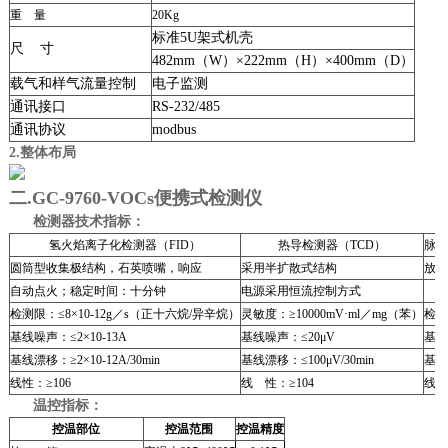
重
量
20Kg
标准
5U
架式机壳
尺
寸
482mm
（
W
）
×222mm
（
H
）
×400mm
（
D
）
载气和样气流量控制
电子监测
通讯接口
RS-232/485
通讯协议
modbus
2.整体布局
二.GC-9760-VOCs便携式检测仪
检测器技术指标：
氢火焰离子化检测器（
FID
）
热导检测器（
TCD
）
脉冲
圆筒型收集极结构，石英喷嘴，响应
采用半扩散式结构
放电
自动点火；稳定时间：十分钟
电源采用恒流控制方式
检测限：≤
8×10-12g
／
s
（正十六烷
/
异辛烷）
灵敏度：≥
10000mV·ml
／
mg
（苯）
检测限
基线噪声：≤
2×10-13A
基线噪声：≤
20μV
基线
基线漂移：≥
2×10-12A/30min
基线漂移：≤
100μV/30min
基线漂
线性：≥
106
线
性：≥
104
线性
温控指标：
控温部位
控温范围
控温精度