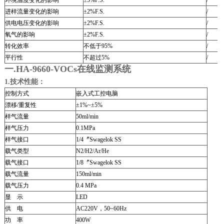
环境温度变化的影响
±5%F.S.
/
进样流量变化的影响
±2%F.S.
/
供电电压变化的影响
±2%F.S.
/
氧气的影响
±2%F.S.
/
转化效率
不低于95%
/
平行性
不超过5%
/
一.
HA-9660-VOCs在线监测系统
1.技术性能：
控制方式
嵌入式工控电脑
漂移
/
重复性
±1%~±5%
样气流量
50ml/min
样气压力
0.1MPa
样气接口
1/4
〞
Swagelok SS
载气类型
N2/H2/Ar/He
载气接口
1/8
〞
Swagelok SS
载气流量
150ml/min
载气压力
0.4 MPa
显
示
LED
供
电
AC220V
，
50~60Hz
功
率
400W