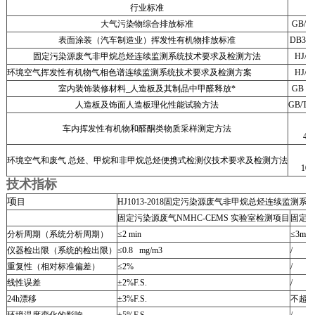
行业标准
大气污染物综合排放标准
GB/16
表面涂装（汽车制造业）挥发性有机物排放标准
DB32/2
固定污染源废气非甲烷总烃连续监测系统技术要求及检测方法
HJ/1
环境空气挥发性有机物气相色谱连续监测系统技术要求及检测方案
HJ/1
室内装饰装修材料_人造板及其制品中甲醛释放*
GB 18
人造板及饰面人造板理化性能试验方法
GB/T 1
H
车内挥发性有机物和醛酮类物质采样测定方法
40
环境空气和废气 总烃、甲烷和非甲烷总烃便携式检测仪技术要求及检测方法
101
技术指标
项
目
HJ1013-2018固定污染源废气非甲烷总烃连续监测
固定污染源废气NMHC-CEMS 实验室检测项目
固定污
分析周期（系统分析周期）
≤2 min
≤3min
仪器检出限（系统的检出限）
≤0.8 mg/m3
/
重复性（相对标准偏差）
≤2%
/
线性误差
±2%F.S.
/
24h漂移
±3%F.S.
不超过±